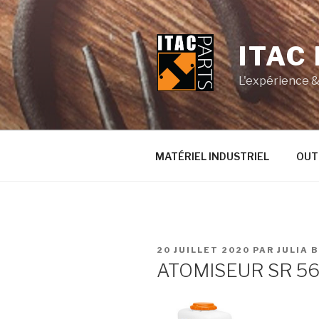
Aller
au
contenu
ITAC
principal
L'expérience & 
MATÉRIEL INDUSTRIEL
OUT
PUBLIÉ
20 JUILLET 2020
PAR
JULIA 
LE
ATOMISEUR SR 5