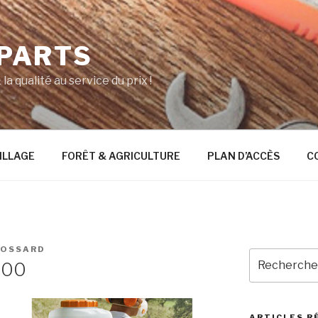
 PARTS
la qualité au service du prix !
ILLAGE
FORÊT & AGRICULTURE
PLAN D’ACCÈS
C
BOSSARD
Recherche
600
pour
:
ARTICLES R