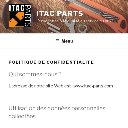
Aller
au
ITAC PARTS
contenu
L'expérience & la qualité au service du prix !
principal
Menu
POLITIQUE DE CONFIDENTIALITÉ
Qui sommes-nous ?
L’adresse de notre site Web est : www.itac-parts.com
Utilisation des données personnelles
collectées