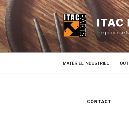
Aller
au
contenu
ITAC
principal
L'expérience & 
MATÉRIEL INDUSTRIEL
OUT
CONTACT